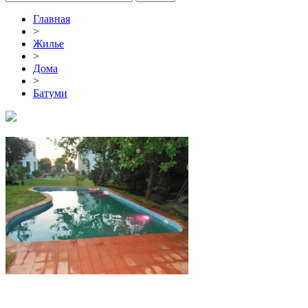
Главная
>
Жилье
>
Дома
>
Батуми