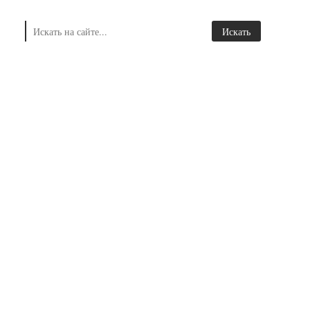
2
Показано на странице
позиций из 2
показывать по
Недвижимость в Батуми
Батуми