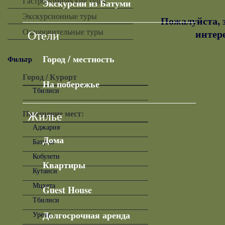
Гастрономические туры
Экскурсии из Батуми
Экскурсионные туры
Пожалуйста, 
Оздоровительные туры
интер
Отели
Город / местность
Фильтр
Город / Курорт
На побережье
Тбилиси
Посещение мест:
Жилье
Аджария
Дома
Батуми
Кобулети
Квартиры
Кутаиси
Мцхета
Guest House
Тбилиси
Долгосрочная аренда
Уреки