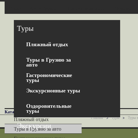
О нас
Все о Грузии
Новости компании
Отзывы
Все телефоны
Туры
+995 597 158819
Пляжный отдых
Туры в Грузию за
авто
Гастрономические
туры
Экскурсионные туры
Оздоровительные
туры
Каталог
Главная
>
Туры
>
Туры в
Пляжный отдых
Экскурсии
Туры в Грузию за авто