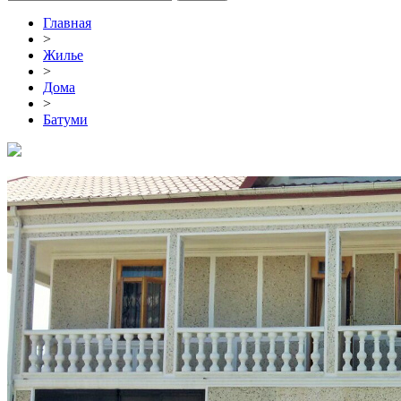
Главная
>
Жилье
>
Дома
>
Батуми