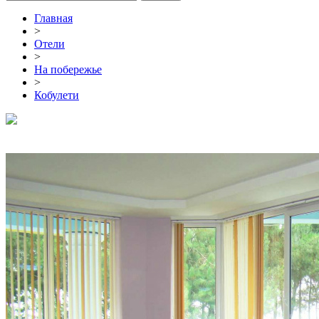
Главная
>
Отели
>
На побережье
>
Кобулети