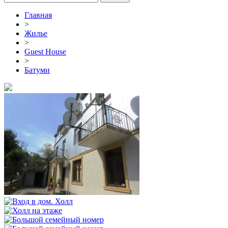
Главная
>
Жилье
>
Guest House
>
Батуми