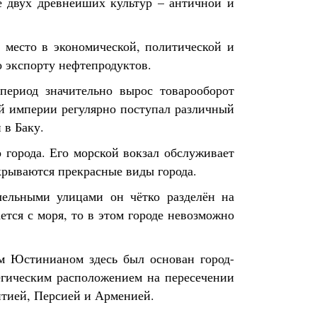
е двух древнейших культур – античной и
 место в экономической, политической и
 экспорту нефтепродуктов.
период значительно вырос товарооборот
ой империи регулярно поступал различный
 в Баку.
 города. Его морской вокзал обслуживает
крываются прекрасные виды города.
лельными улицами он чётко разделён на
ется с моря, то в этом городе невозможно
м Юстинианом здесь был основан город-
егическим расположением на пересечении
нтией, Персией и Арменией.