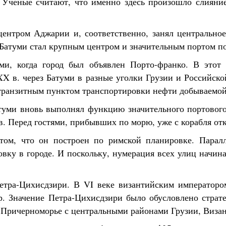
». Учёные считают, что именно здесь произошло слияни
ентром Аджарии и, соответственно, занял центральное
 Батуми стал крупным центром и значительным портом по
ми, когда город был объявлен Порто-франко. В этот 
 XX в. через Батуми в разные уголки Грузии и Российск
транзитным пунктом транспортировки нефти добываемой
туми вновь выполнял функцию значительного портового
в. Перед гостями, прибывших по морю, уже с корабля от
том, что он построен по римской планировке. Парал
овку в городе. И поскольку, нумерация всех улиц начина
Петра-Цихисдзири. В VI веке византийским императоро
р. Значение Петра-Цихисдзири было обусловлено страт
 Причерноморье с центральными районами Грузии, Виза