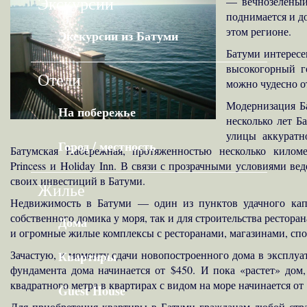
Экскурсии
— вечнозеленый 
поднимается и д
этом регионе.
Экскурсии из Батуми
Батуми интересе
высокогорный г
Отели
можно чудесно о
Модернизация Ба
На побережье
несколько лет Б
улицы аккуратн
Город / местность
Батумская Набережная, протяженностью несколько километ
Princess и Holiday Inn. В связи с прозрачными условиями 
своих инвестиций в Батуми.
Жилье
Недвижимость в Батуми — один из пунктов удачного капи
собственного домика у моря, так и для строительства рестора
Дома
и огромные жилые комплексы с ресторанами, магазинами, сп
Зачастую, к моменту сдачи новопостроенного дома в эксплуат
Квартиры
фундамента дома начинается от $450. И пока «растет» дом,
квадратного метра в квартирах с видом на море начинается от
Guest House
Для приобретения квартиры в Батуми гражданам любой стра