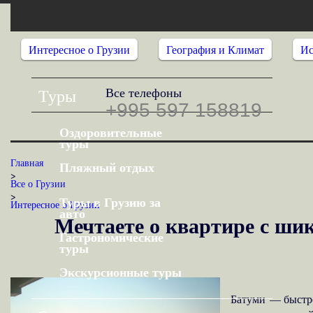
О нас
Все о Грузии
Новости компании
Отзывы
Интересное о Грузии
География и Климат
Ис
Все телефоны
Туры
+995 597 158819
Оздоровительные
туры
Главная
Пляжный отдых
>
Все о Грузии
>
Туры в Грузию за
Интересное о Грузии
авто
Мечтаете о квартире с шик
Гастрономические
туры
Экскурсионные туры
Батуми — быстро