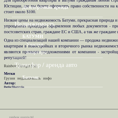
Юстиции, где вы будете оформлять право собственности на 
Долгосрочная аренда
стоит около $100.
Низкие цены на недвижимость Батуми, прекрасная природа и к
Недвижимость
упрощенная процедура оформления любых документов - при
постсоветских стран, граждане ЕС и США, а так же граждане 
БАТУМИ
Одна из специализаций нашей компании — продажа недвижимо
Участки
квартирам в новостройках и вторичного рынка недвижимост
являются прямыми предложениями от компании - застройщи
Квартиры
репутацией!
Трансфер / аренда авто
Rainbow Georgia Ltd.
Метки
Батуми
Грузия
недвижимость
инфо
Автор:
Dariia Shkarovska
rainbow georgia ltd.